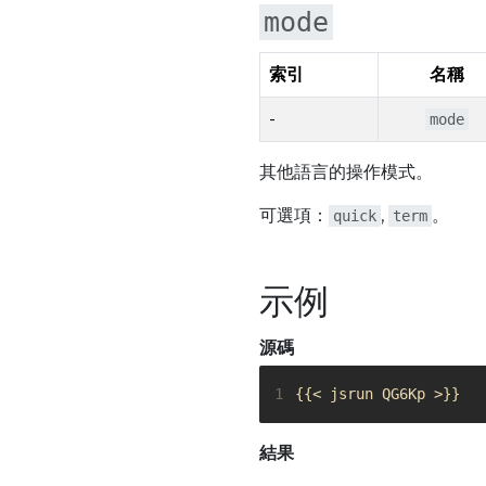
mode
索引
名稱
-
mode
其他語言的操作模式。
可選項：
,
。
quick
term
示例
源碼
1
{{< jsrun QG6Kp >}}
結果