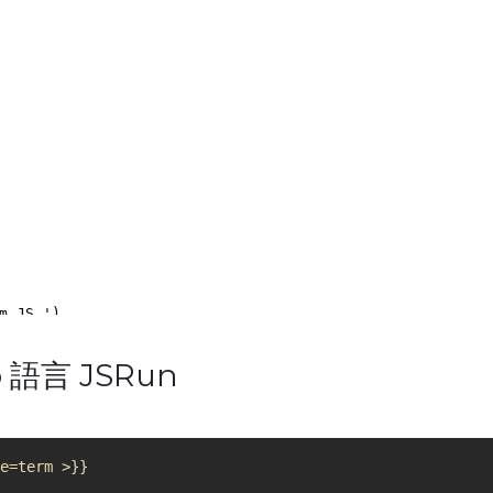
 語言 JSRun
e=term >}}