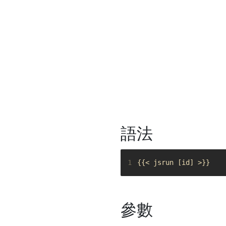
語法
1
參數