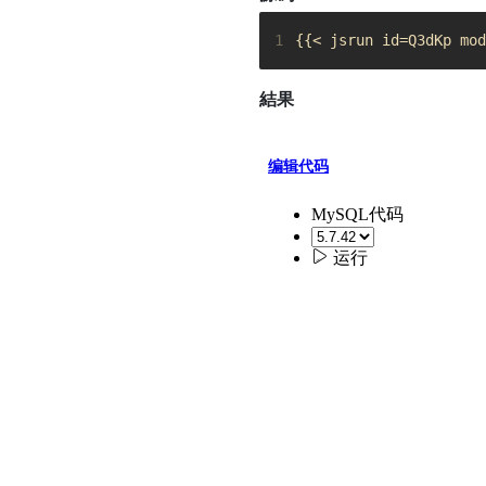
1
{{< jsrun id=Q3dKp mod
結果