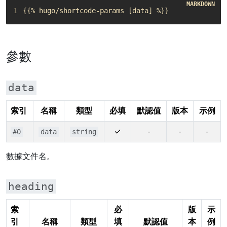
1
參數
data
索引
名稱
類型
必填
默認值
版本
示例
✓
-
-
-
#0
data
string
數據文件名。
heading
索
必
版
示
引
名稱
類型
填
默認值
本
例