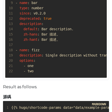
 9
- 
name
:
bar
10
type
:
number
11
since
:
v0.2.0
12
deprecated
:
true
13
description
:
14
default
:
Bar description.
15
zh-hans
:
Bar 描述。
16
zh-hant
:
Bar 描述。
17
18
- 
name
:
fizz
19
description
:
Single description without transl
20
options
:
21
- 
one
22
- 
two
Result as follows.
源碼
1
{{% hugo/shortcode-params data="data/example-param