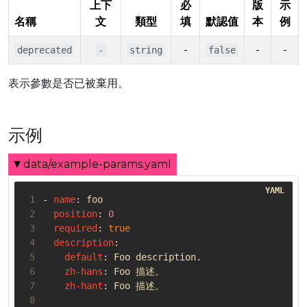
上下
必
版
示
名稱
文
類型
填
默認值
本
例
-
-
-
deprecated
-
string
false
表示參數是否已被棄用。
示例
data/example-params.yaml
 1
- 
name
:
foo
 2
position
:
0
 3
required
:
true
 4
description
:
 5
default
:
Foo description.
 6
zh-hans
:
Foo 描述。
 7
zh-hant
:
Foo 描述。
 8